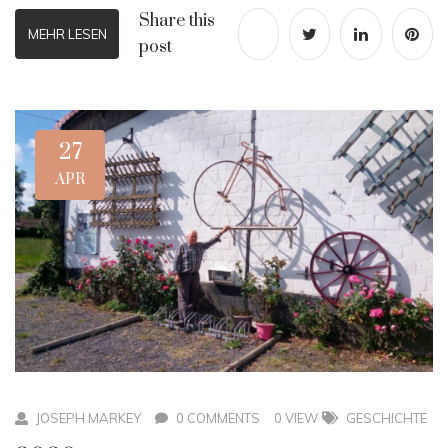
Share this
MEHR LESEN
post
27
APR
JOSEPH MARKEY
0 COMMENTS
0 VIEW
GESCHICHTE