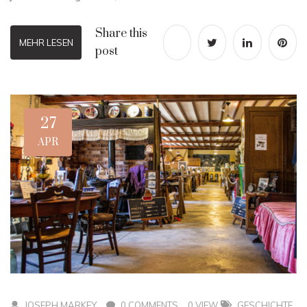
Share this
MEHR LESEN
post
27
APR
JOSEPH MARKEY
0 COMMENTS
0 VIEW
GESCHICHTE