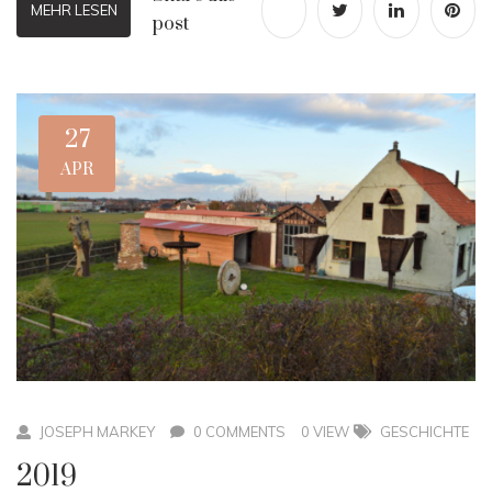
MEHR LESEN
post
27
APR
JOSEPH MARKEY
0 COMMENTS
0 VIEW
GESCHICHTE
2019