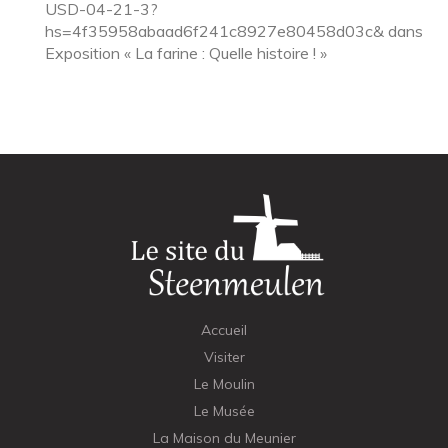
USD-04-21-3?
hs=4f35958abaad6f241c8927e80458d03c&
dans
Exposition « La farine : Quelle histoire ! »
Accueil
Visiter
Le Moulin
Le Musée
La Maison du Meunier