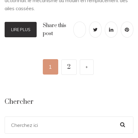
actionnait le mécanisme du moulin en remplacement des
ailes cassées.
Share this
LIRE PLUS
post
1
2
»
Chercher