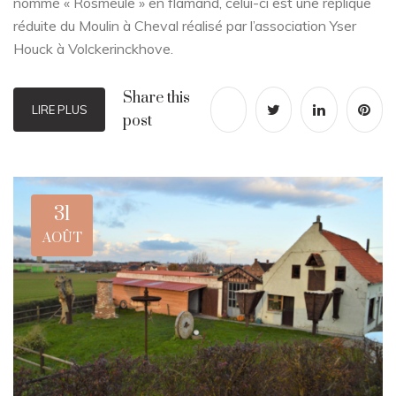
nommé « Rosmeule » en flamand, celui-ci est une réplique
réduite du Moulin à Cheval réalisé par l’association Yser
Houck à Volckerinckhove.
Share this
LIRE PLUS
post
31
AOÛT