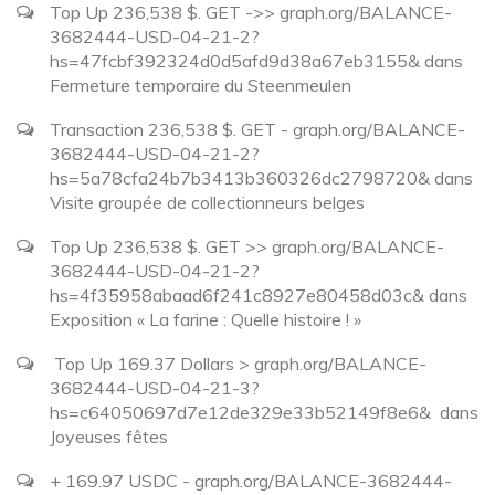
Top Up 236,538 $. GET ->> graph.org/BALANCE-
3682444-USD-04-21-2?
hs=47fcbf392324d0d5afd9d38a67eb3155&
dans
Fermeture temporaire du Steenmeulen
Transaction 236,538 $. GET - graph.org/BALANCE-
3682444-USD-04-21-2?
hs=5a78cfa24b7b3413b360326dc2798720&
dans
Visite groupée de collectionneurs belges
Top Up 236,538 $. GET >> graph.org/BALANCE-
3682444-USD-04-21-2?
hs=4f35958abaad6f241c8927e80458d03c&
dans
Exposition « La farine : Quelle histoire ! »
️ Top Up 169.37 Dollars > graph.org/BALANCE-
3682444-USD-04-21-3?
hs=c64050697d7e12de329e33b52149f8e6& ️
dans
Joyeuses fêtes
+ 169.97 USDC - graph.org/BALANCE-3682444-