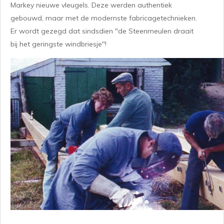
Markey nieuwe vleugels. Deze werden authentiek
gebouwd, maar met de modernste fabricagetechnieken.
Er wordt gezegd dat sindsdien "de Steenmeulen draait
bij het geringste windbriesje"!