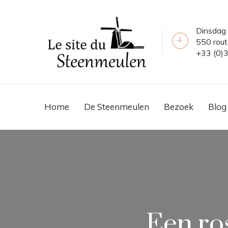
Dinsdag 
550 rou
+33 (0)
Home
De Steenmeulen
Bezoek
Blog
Een ro