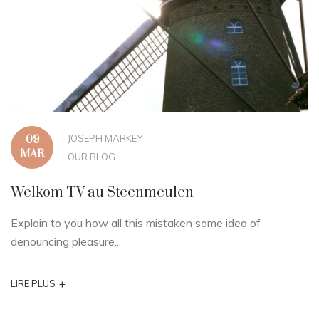
JOSEPH MARKEY
09
MAR
OUR BLOG
Welkom TV au Steenmeulen
Explain to you how all this mistaken some idea of
denouncing pleasure...
+
LIRE PLUS