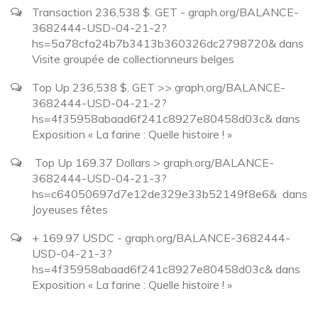
Transaction 236,538 $. GET - graph.org/BALANCE-
3682444-USD-04-21-2?
hs=5a78cfa24b7b3413b360326dc2798720&
dans
Visite groupée de collectionneurs belges
Top Up 236,538 $. GET >> graph.org/BALANCE-
3682444-USD-04-21-2?
hs=4f35958abaad6f241c8927e80458d03c&
dans
Exposition « La farine : Quelle histoire ! »
️ Top Up 169.37 Dollars > graph.org/BALANCE-
3682444-USD-04-21-3?
hs=c64050697d7e12de329e33b52149f8e6& ️
dans
Joyeuses fêtes
+ 169.97 USDC - graph.org/BALANCE-3682444-
USD-04-21-3?
hs=4f35958abaad6f241c8927e80458d03c&
dans
Exposition « La farine : Quelle histoire ! »