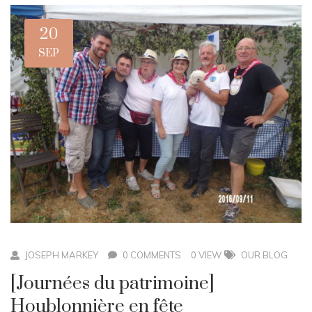
20
SEP
JOSEPH MARKEY
0 COMMENTS
0 VIEW
OUR BLOG
[Journées du patrimoine]
Houblonnière en fête